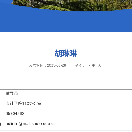
胡琳琳
发布时间：2023-08-28
字号：
小
中
大
辅导员
会计学院110办公室
6590428
2
箱
hulinlin@mail.shufe.edu.cn