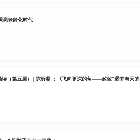
照亮老龄化时代
典诵读（第五届） | 陈昕凝 ：《飞向更深的蓝——致敬“逐梦海天