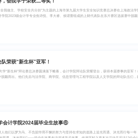
赛，会院学子荣获二等奖！
“我的安全我做主、学校安全共分担”为主题的上海市第九届大学生安全知识竞赛总决赛在上海政法学
计学院2023级会计学专业焦诗悦、李大睿、侯珺蕾组成的上财代表队在东片赛区选拔赛中脱
计金融学院、上海政法学院、上海交通大学医学院、上海东海职业技术学院、复旦大学、上海公
、侯珺蕾、李彦璋和2023级ACC
队荣获“新生杯”亚军！
海财经大学“新生杯”辩论赛总决赛圆满落下帷幕，会计学院辩论队荣耀登台，获得本届赛事的亚军
中脱颖而出。他们先后与法学院、商学院、信息管理与工程学院以及人文学院的辩论队伍们，就
糊”、“虐待虚拟游戏NPC，是道德的沦丧还是无伤大雅”、“在当代社会，犬儒主义能否成
卓越的团队协作与深厚的辩论功底，成功
学会计学院2024届毕业生故事⑥
人他们以梦为马、不负韶华用不懈的努力与坚持在求知的道路上追光而遇、沐光而行每一年，毕
追光而遇，沐光而行”——毕业生故事专访讲述学子故事，传递匡时之声本次活动共采访12位