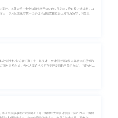
院举行。本届大学生安全知识竞赛于2024年9月启动，经过校内选拔赛，11
颖而出，以片区选拔赛第一名的优异成绩直接挺进上海市总决赛，同复旦大
安学院等7所高校代表队同场竞技。最终，由上海财经大学会计学院2023
！本次“新生杯”辩论赛汇聚了十二路英才，会计学院辩论队以其敏锐的思维和
“面对容貌焦虑，当代人应追求多元审美还是拥抱不美的自由”、“孤独时，
为精神解脱之道”等辩题展开了精彩绝伦的较量。经过小组赛与半决赛的层层筛
业生的故事都在武川路111号上海财经大学会计学院上演2024年上海财
会计学院本硕博毕业生，每一位受访的毕业生，都是在追光之旅中不懈奋斗的