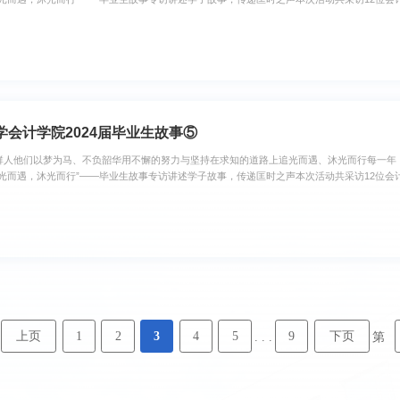
般璀璨，照亮前行的道路。让我们一起走进他们的世界，聆听那些关于梦想、勇气与成长的声音
届研究生支教团成员曾任2020级财务管理(
学会计学院2024届毕业生故事⑤
人他们以梦为马、不负韶华用不懈的努力与坚持在求知的道路上追光而遇、沐光而行每一年，毕
追光而遇，沐光而行”——毕业生故事专访讲述学子故事，传递匡时之声本次活动共采访12位
般璀璨，照亮前行的道路。让我们一起走进他们的世界，聆听那些关于梦想、勇气与成长的声音。
海财经大学硕士研究生学业奖学金二等奖等、
上页
1
2
3
4
5
9
下页
. . .
第