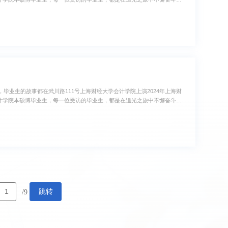
。马靖壹2024届财务管理(智能化)专业本科生毕业去向：贵州支教中共
业生的故事都在武川路111号上海财经大学会计学院上演2024年上海财
会计学院本硕博毕业生，每一位受访的毕业生，都是在追光之旅中不懈奋斗的
董霄2024届MPAcc(公司财务方向)硕士生毕业去向：上海某国企中共
跳转
/9