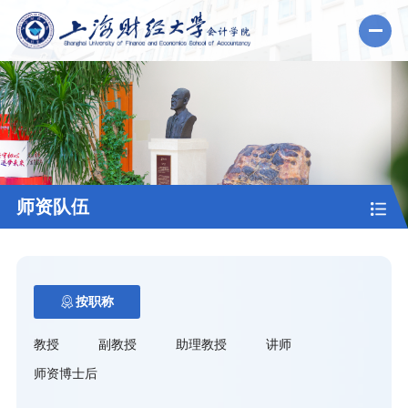
师资队伍
按职称
教授
副教授
助理教授
讲师
师资博士后