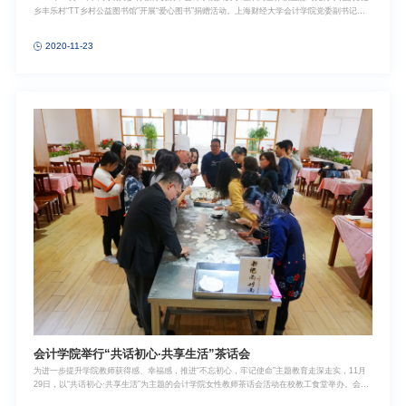
动
乡丰乐村“TT乡村公益图书馆”开展“爱心图书”捐赠活动。上海财经大学会计学院党委副书记黄
莎代表会院师生和横沙乡丰乐村党支部书记顾伟达在图书馆门口完成了“爱心图书”捐赠仪式，
将募集而来的近百本通识读本交付TT乡村公益图书馆，希望为乡村孩子带去一份上财书香，为
2020-11-23
阅读改变乡村贡献一份上财力量。 供图、供稿 | 彭莎莎
会计学院举行“共话初心·共享生活”茶话会
为进一步提升学院教师获得感、幸福感，推进“不忘初心，牢记使命”主题教育走深走实，11月
29日，以“共话初心·共享生活”为主题的会计学院女性教师茶话会活动在校教工食堂举办。会计
学院党委书记周国良，党委副书记黄莎，第一教工支部书记唐松，第二教工支部书记赵果和全