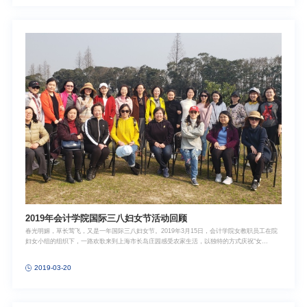
2019年会计学院国际三八妇女节活动回顾
春光明媚，草长莺飞，又是一年国际三八妇女节。2019年3月15日，会计学院女教职员工在院
妇女小组的组织下，一路欢歌来到上海市长岛庄园感受农家生活，以独特的方式庆祝“女
神”节。活动期间，大家一边品尝一边采摘，亲身体验动手的快乐、品尝的喜悦，欢声笑语溢满
了整个草莓园。不一会儿的功夫，每个人手中的小篮筐里装满了亲自采摘的丰硕果实，载着欢
2019-03-20
声笑语，载着满满的果实，载着浓浓的情谊，呼吸着春天新气息，享受着早春的快乐满载而
归。本次活动丰富了学院教职员工的业余文化生活，增进了教师间团结、友爱、互助对的精
神，较好地展现了新时代女性教师的积极向上、乐观开朗的精神面貌，进一步推动了有温度、
有情怀的会院文化建设进程。供图、供稿：潘雪