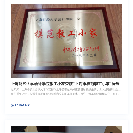
上海财经大学会计学院教工小家荣获“上海市模范职工小家”称号
近年来，上海各级工会深入学习贯彻习近平总书记系列重要讲话特别是关于工人阶级和工会工
作的重要论述，按照中央群团会议精神和全总的工作要求，引导广大工会组织和工会干部不断
加强和创新职工之家建设，涌现出了一批先进集体和个人。市总工会为树立典型，表彰先进，
进一步激发各级工会组织和广大工会工作者的积极性和创造性，经过各区局（产业）工会择优
2018-12-31
推荐、市总工会职能部门审核、实地考评、集中评审、主席办公会审议、社会公示等环节，于
2018年授予上海财经大学会计学院教工小家“上海市模范职工小家”荣誉称号。供图、供稿 | 潘
雪