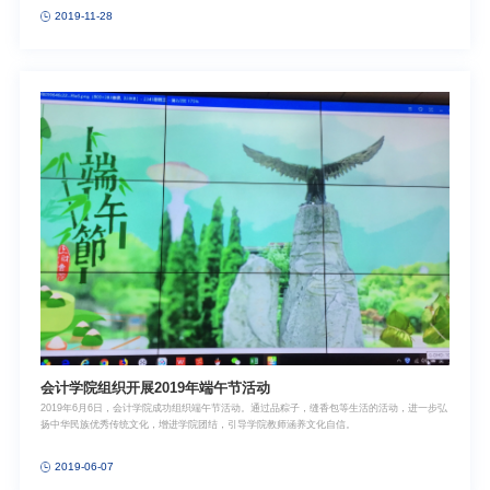
院多位女性教师共同参加茶话会。下午茶活动在轻松愉悦的气氛中开始，周国良和与会女性教
2019-11-28
师亲切分享到。活动中，所有教师共同学习了淮扬茶点制作，感受中民族传统美食源远流长的
历史底蕴和丰富的文化内涵。本次“共话初心·共享生活”是会计学院党委推出的主题教育活动之
一，旨在“面对面”倾听教师关切问题，实现教师困难有人问，教师诉求有人应，团结带领广大
妇女师生员工共同奋斗，为不断完善中国特色现代大学治理体系，办好人民满意的教育作出新
的更大贡献。供图、供稿：潘雪
会计学院组织开展2019年端午节活动
2019年6月6日，会计学院成功组织端午节活动。通过品粽子，缝香包等生活的活动，进一步弘
扬中华民族优秀传统文化，增进学院团结，引导学院教师涵养文化自信。
2019-06-07