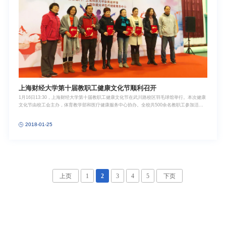
上海财经大学第十届教职工健康文化节顺利召开
1月16日13:30，上海财经大学第十届教职工健康文化节在武川路校区羽毛球馆举行。本次健康
文化节由校工会主办，体育教学部和医疗健康服务中心协办。全校共500余名教职工参加活
动，校工会常务副主席周峰、校工会副主席、校妇委会常务副主任屠天峰、校工会委员王玲、
刘建业，及各部门工会主席出席开幕式。开幕式上，对2017年度工会先进个人进行了表彰，我
2018-01-25
院工会主席刘华获得“优秀工会干部”荣誉称号。本次健康文化节的活动分为个人挑战赛与团体
争先赛，并在场划分4个比赛区域和1个健康知识竞赛区。4个比赛区分别是“虚拟运动体验区
——动感VR”、“运动科学检测区域——体质解码”、“时尚运动竞技区——科学健身你我行”和“团
体争先赛区”，共计12项个人赛项目，4个团体赛项目。我院陈晓芹老师荣获闭眼单脚站立二等
奖，范超超老师主动人才输出和外院美女组队荣获“鼓动人心”二等奖，选择反应项目潘雪老师
荣获四等奖，指压板跳绳项目朱枫老师荣获四等奖，坐位体前屈项目潘雪和朱枫老师荣获五等
奖，划船大赛项目范超超老师荣获五等奖。
上页
1
2
3
4
5
下页