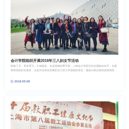
会计学院组织开展2018年三八妇女节活动
阳春三月，草长莺飞，大地复苏。在这美丽的季节里，上财会计学院为纪念国际妇女节，全面
贯彻党的妇女政策，以及对全体女性教职员工的工作成就的肯定，激励大家以更高的热情投入
到工作状态中来，根据上级文件的工作部署，并结合学院的自身实际，3月22日下午，在学院
领导和工会妇联的支持下，开展了以“精彩三月，美丽绽放”为主题的辰山公园踏青活动，丰富
2018-05-09
女性教职员工的业余文化生活。当天下午，大家乘坐大巴到达辰山植物园。辰山植物园的樱花
正当季节，樱花大道美不胜收。上海辰山植物园位于上海市松江区辰花公路3888号，分中心展
示区、植物保育区、五大洲植物区和外围缓冲区等四大功能区，占地面积达207万平方米，为
华东地区规模最大的植物园。经过樱花大道后，就来到了位于园区的东北角的展览温室。展览
温室由热带花果馆、沙生植物馆和珍奇植物馆三个温室馆组成，内部小桥流水，还有瀑布、山
洞装饰。恰逢园区正在温室举办国际兰花展，老师们都被这美丽的景色吸引了，纷纷峨影留
念。随后，一行老师共同来到绿植盆栽种植园共同感受盆栽带来的乐趣。此次三八妇女节活
动，带领大家逃离了一下城市生活，感受绿色生态。不仅缓解工作压力，放松了心情，而且促
进了同事间