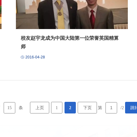
校友赵宇龙成为中国大陆第一位荣誉英国精算
师
2016-04-28
15
上页
1
2
下页
跳
页
条
第
/2