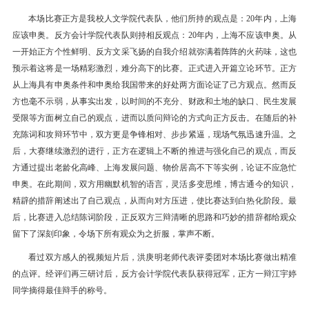
本场比赛正方是我校人文学院代表队，他们所持的观点是：20年内，上海
应该申奥。反方会计学院代表队则持相反观点：20年内，上海不应该申奥。从
一开始正方个性鲜明、反方文采飞扬的自我介绍就弥满着阵阵的火药味，这也
预示着这将是一场精彩激烈，难分高下的比赛。正式进入开篇立论环节。正方
从上海具有申奥条件和申奥给我国带来的好处两方面论证了己方观点。然而反
方也毫不示弱，从事实出发，以时间的不充分、财政和土地的缺口、民生发展
受限等方面树立自己的观点，进而以质问辩论的方式向正方反击。在随后的补
充陈词和攻辩环节中，双方更是争锋相对、步步紧逼，现场气氛迅速升温。之
后，大赛继续激烈的进行，正方在逻辑上不断的推进与强化自己的观点，而反
方通过提出老龄化高峰、上海发展问题、物价居高不下等实例，论证不应急忙
申奥。在此期间，双方用幽默机智的语言，灵活多变思维，博古通今的知识，
精辟的措辞阐述出了自己观点，从而向对方压进，使比赛达到白热化阶段。最
后，比赛进入总结陈词阶段，正反双方三辩清晰的思路和巧妙的措辞都给观众
留下了深刻印象，令场下所有观众为之折服，掌声不断。
看过双方感人的视频短片后，洪庚明老师代表评委团对本场比赛做出精准
的点评。经评们再三研讨后，反方会计学院代表队获得冠军，正方一辩江宇婷
同学摘得最佳辩手的称号。