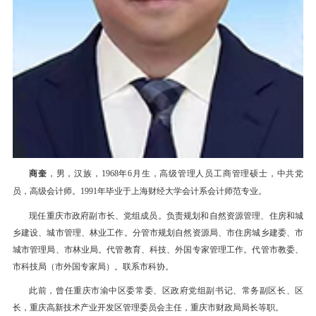
商奎
，男，汉族，1968
年
6
月生，高级管理人员工商管理硕士，中共党
员
，高级会计师。
1991
年毕业于上海财经大学会计系会计师范专业。
现任重庆市政府副市长、党组成员。负责规划和自然资源管理、住房和城
乡建设、城市管理、林业工作。分管市规划自然资源局、市住房城乡建委、市
城市管理局、市林业局。代管教育、科技、外国专家管理工作。代管市教委、
市科技局（市外国专家局）。联系市科协。
此前，曾任重庆市渝中区委常委、区政府党组副书记、常务副区长、区
长，重庆高新技术产业开发区管理委员会主任，重庆市财政局局长等职。