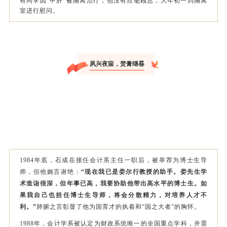
有同学因“甲肝”被隔离治疗，他没有丝毫顾忌，大年初一到隔离
室进行慰问。
夙兴夜寐，焚膏继晷
1984年底，石成岳接任会计系主任一职后，被举荐为博士生导
师，但他婉言谢绝：
“现在我已是娄尔行教授的助手。娄先生学
术造诣很深，但年事已高，我要协助他带出高水平的博士生。如
果我自己也担任博士生导师，将会分散精力，对培养人才不
利。”
肺腑之言彰显了他为国育才的执着和“国之大者”的胸怀。
1988年，会计学系被认定为财政系统唯一的全国重点学科，并需