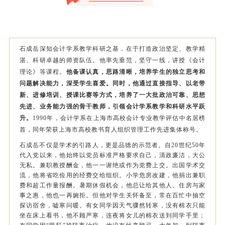
石成岳深知会计学系教学科研之基，在于打造政治坚定、教学精
湛、科研卓越的师资队伍。他率先垂范，坚守一线，讲授《会计
理论》等课程。
他备课认真，思路清晰，培养学生的独立思考和
问题解决能力，深受学生喜爱。同时，他通过直接指导、以老带
新、进修培训、授课比赛等方式，培养了一大批政治可靠、思想
先进、业务能力强的骨干教师，引领会计学系教学和科研水平跃
升。
1990年，会计学系在上海市高校会计专业教学评估中名居榜
首，同年荣获上海市高校教书育人组织管理工作先进集体称号。
石成岳不仅是学术的引路人，更是品德的示范者。自20世纪50年
代入党以来，他始终以党员标准严格要求自己，清政廉洁，大公
无私。兼职教授酬金，他一一谢绝或作为党费上交。出国学术交
流，他将省吃俭用的经费交给组织。小学危房改建，他捐出兼职
费和超工作量报酬。暑期休假机会，他总让给其他人。住房与家
事之惠，他也一再婉拒。但他对学生关怀备至，常在百忙中抽空
探访宿舍，嘘寒问暖。有女同学因天气骤然转寒，没有棉衣只能
坐在床上看书，他不顾严寒，连夜将女儿的棉衣送到同学手里；