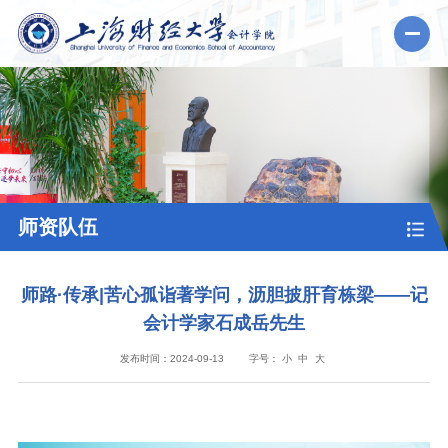
师资队伍
师路·传承|苦心孤诣著学问，沥胆披肝育栋梁——记
会计学家石成岳先生
发布时间：2024-09-13
字号：
小
中
大