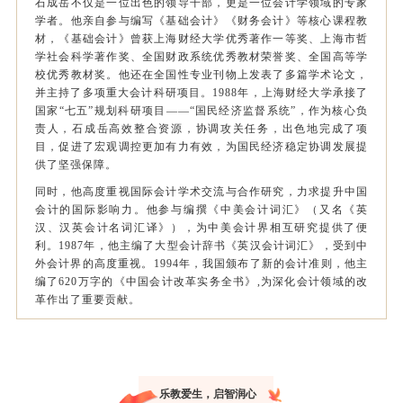
石成岳不仅是一位出色的领导干部，更是一位会计学领域的专家
学者。他亲自参与编写《基础会计》《财务会计》等核心课程教
材，《基础会计》曾获上海财经大学优秀著作一等奖、上海市哲
学社会科学著作奖、全国财政系统优秀教材荣誉奖、全国高等学
校优秀教材奖。他还在全国性专业刊物上发表了多篇学术论文，
并主持了多项重大会计科研项目。1988年，上海财经大学承接了
国家“七五”规划科研项目——“国民经济监督系统”，作为核心负
责人，石成岳高效整合资源，协调攻关任务，出色地完成了项
目，促进了宏观调控更加有力有效，为国民经济稳定协调发展提
供了坚强保障。
同时，他高度重视国际会计学术交流与合作研究，力求提升中国
会计的国际影响力。他参与编撰《中美会计词汇》（又名《英
汉、汉英会计名词汇译》），为中美会计界相互研究提供了便
利。1987年，他主编了大型会计辞书《英汉会计词汇》，受到中
外会计界的高度重视。1994年，我国颁布了新的会计准则，他主
编了620万字的《中国会计改革实务全书》,为深化会计领域的改
革作出了重要贡献。
乐教爱生，启智润心