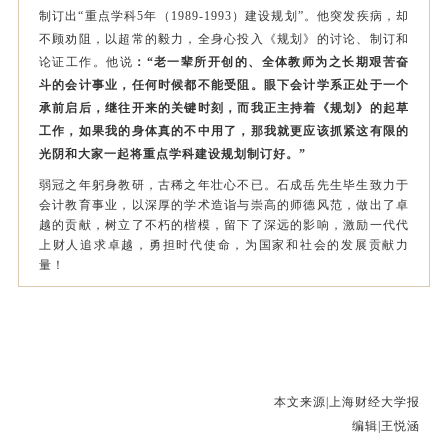
制订出“重点学科5年（1989-1993）建设规划”。他突发疾病，却
不顾劝阻，以超常的毅力，全身心投入《规划》的讨论、制订和
论证工作。他说
：“老一辈所开创的、全体教师为之长期艰苦奋
斗的会计事业，任何时候都不能受阻。眼下会计学系正处于一个
承前启后，继往开来的关键时刻，而我正主持着《规划》的起草
工作，如果我的身体真的不中用了，那我就更应该抓紧这有限的
光阴和大家一起将重点学科建设规划制订好。”
弱冠之年躬身教研，古稀之年壮心不已。石成岳先生毕生致力于
会计教育事业，以深厚的学术造诣与崇高的师德风范，做出了卓
越的贡献，树立了不朽的楷模，留下了深远的影响，激励一代代
上财人追求卓越，勇担时代使命，为国家和社会的发展贡献力
量！
本文来源|上海财经大学报
编辑|王悦涵