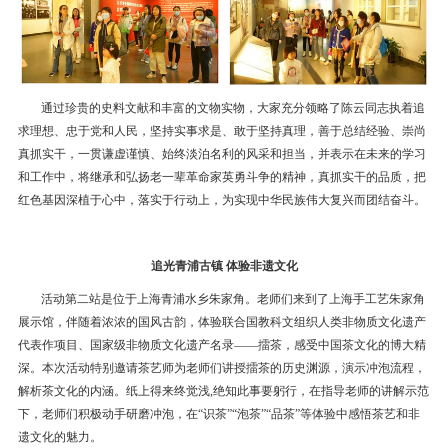
通过珍贵的史料文献和丰富的文物实物，大家充分领略了陈云同志执着追
求理想、忠于党和人民，坚持实事求是、敢于坚持真理，善于总结经验、崇尚
真抓实干，一贯谦虚谨慎、始终淡泊名利的风采和担当，并表示在未来的学习
和工作中，将继承和弘扬老一辈革命家英勇斗争的精神，真抓实干的品质，把
红色基因深植于心中，落实于行动上，为实现中华民族伟大复兴而团结奋斗。
追光青浦古镇 体验非遗文化
活动第二站是位于上海青浦水乡朱家角。老师们来到了上海手工艺朱家角
展示馆，伴随着浓浓的国风古韵，体验联合国教科文组织人类非物质文化遗产
代表作项目、国家级非物质文化遗产名录——擂茶，感受中国茶文化的博大精
深。本次活动特别邀请茶艺师为老师们讲授擂茶的历史渊源，演示冲泡流程，
解析茶文化的内涵。纸上得来终觉浅,绝知此事要躬行，在指导老师的讲解示范
下，老师们积极动手研磨冲泡，在“识茶”“泡茶”“品茶”等体验中感悟茶艺和非
遗文化的魅力。