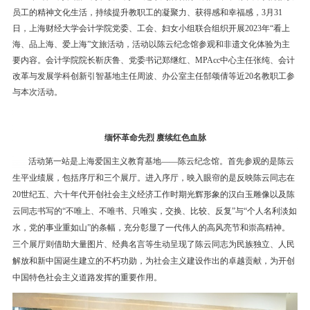
员工的精神文化生活，持续提升教职工的凝聚力、获得感和幸福感，3月31
日，上海财经大学会计学院党委、工会、妇女小组联合组织开展2023年“看上
海、品上海、爱上海”文旅活动，活动以陈云纪念馆参观和非遗文化体验为主
要内容。会计学院院长靳庆鲁、党委书记郑继红、MPAcc中心主任张纯、会计
改革与发展学科创新引智基地主任周波、办公室主任郜颂倩等近20名教职工参
与本次活动。
缅怀革命先烈 赓续红色血脉
活动第一站是上海爱国主义教育基地——陈云纪念馆。首先参观的是陈云
生平业绩展，包括序厅和三个展厅。进入序厅，映入眼帘的是反映陈云同志在
20世纪五、六十年代开创社会主义经济工作时期光辉形象的汉白玉雕像以及陈
云同志书写的“不唯上、不唯书、只唯实，交换、比较、反复”与“个人名利淡如
水，党的事业重如山”的条幅，充分彰显了一代伟人的高风亮节和崇高精神。
三个展厅则借助大量图片、经典名言等生动呈现了陈云同志为民族独立、人民
解放和新中国诞生建立的不朽功勋，为社会主义建设作出的卓越贡献，为开创
中国特色社会主义道路发挥的重要作用。