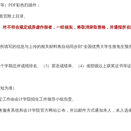
等）PDF彩色扫描件；
在首页附上目录。
。对不符合规定或弄虚作假者，一经核实，将取消录取资格，并通报所在
中所填写的信息与上传的相关材料将自动同步到“全国优秀大学生推免生预
五个学期总评成绩排名、（3）英语成绩单、（4）省部级以上获奖证书等
通知为准）
定工作由会计学院招生工作领导小组负责。
生报考服务系统和会计学院官方网站公布，并以邮件方式通知本人，未入