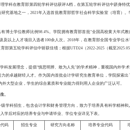
理学科在教育部第四轮学科评估获评A档，在第五轮学科评估中跻身特优学科
研究基地之一，2021年入选首批教育部哲学社会科学实验室（培育）
具有博士学位教师比例98.4%。学院拥有教育部首批“全国高校黄大年式教
及以上人才项目入选者100余人次。2018年，在教育部全国专业学位水平
第五轮学科评估中斩获佳绩；根据UTD24（2022-2025（截至2025
的学科发展理念，提倡“慎思明辨、敢为人先”的学术精神，重视国内外学
韧力的卓越财经人才。作为国内首批会计学研究生教育单位，学院探索出
国内外大型企业，学生的综合素质和专业能力得到用人企业的广泛认可。
究生
。
一级学科招生
，
包含会计学和财务管理方向，致力于培养具有科学精神和
士入学后对应的培养专业与申请毕业、学位专业详见下表。
业代码
招生专业
研究方向名称
培养专业代码