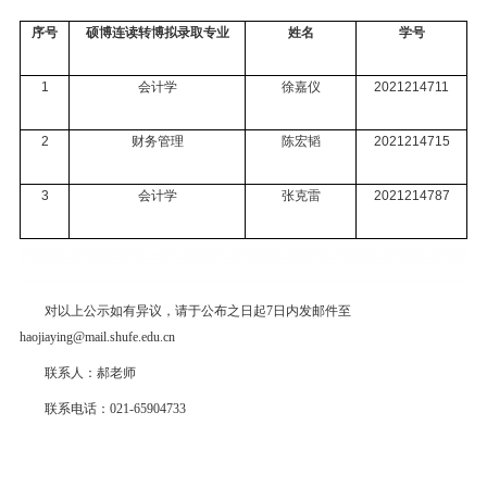
序号
硕博连读转博拟录取专业
姓名
学号
1
会计学
徐嘉仪
2021214711
2
财务管理
陈宏韬
2021214715
3
会计学
张克雷
2021214787
对以上公示如有异议，请于公布之日起7日内发邮件至
haojiaying@mail.shufe.edu.cn
联系人：郝老师
联系电话：021-65904733