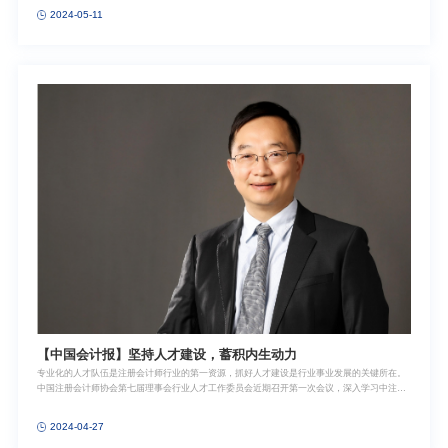
这一过程中，数据越来越成为企业发展的核心驱动力。会计师事务所在为企业提供审计服务的
2024-05-11
过程中，需要获取企业大量的业务和财务数据，保证这些数据的安全不仅关系到企业的利益，
也关乎到国家经济安全。在此背景下，财政部和国家网信办近日联合印发《会计师事务所数据
安全管理暂行办法》（以下简称《暂行办法》），并将于2024年10月1日正式实施，该办法的
出台将对注册会计师
【中国会计报】坚持人才建设，蓄积内生动力
专业化的人才队伍是注册会计师行业的第一资源，抓好人才建设是行业事业发展的关键所在。
中国注册会计师协会第七届理事会行业人才工作委员会近期召开第一次会议，深入学习中注协
七代会和财政部部长蓝佛安讲话精神，研究部署2024年行业人才培养相关工作。会后，上海财
经大学研究生院副院长、会计学院教授朱凯接受《中国会计报》记者专访，就解决行业人才建
2024-04-27
设的痛点、难点问题，做好新时期人才建设工作，打造一支适应市场经济发展需求，被市场和
公众普遍认可、专业倚重、道德信赖的行业人才队伍等建言献策。