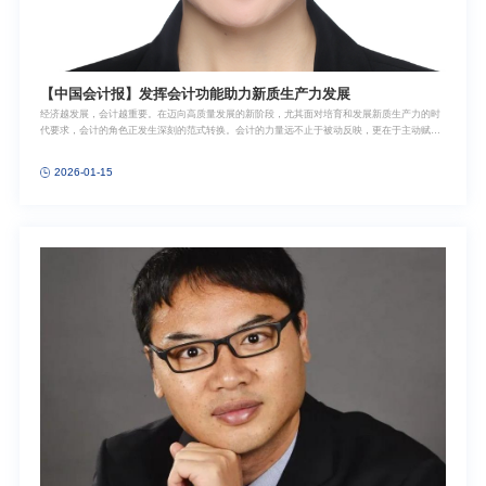
【中国会计报】发挥会计功能助力新质生产力发展
经济越发展，会计越重要。在迈向高质量发展的新阶段，尤其面对培育和发展新质生产力的时
代要求，会计的角色正发生深刻的范式转换。会计的力量远不止于被动反映，更在于主动赋
能。无论是微观主体对创新投入的决策与契约安排、资本市场对科技企业的估值定价，还是宏
观层面的经济预测与产业政策制定，乃至政府与市场间的信息交互，无一不体现着会计信息作
2026-01-15
为核心数据要素的基础功能与独特属性。特别是在大数据赋能的数字经济时代，充分发挥会计
功能，对于优化生产要素配置、激发全要素生产率提升、推动新质生产力形成具有关键意义。
微观契约与估值投资活动是企业价值创造和新质生产力形成的源头。会计信息在企业微观层面
通过契约功能引导管理行为，通