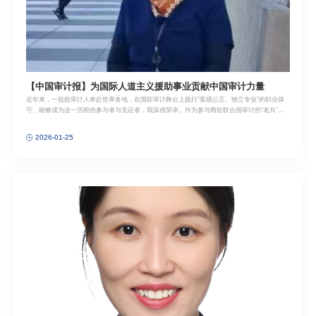
【中国审计报】为国际人道主义援助事业贡献中国审计力量
近年来，一批批审计人奔赴世界各地，在国际审计舞台上践行“客观公正、独立专业”的职业操
守。能够成为这一历程的参与者与见证者，我深感荣幸。作为参与两轮联合国审计的“老兵”，
我深切体会到中国审计在国际审计舞台上地位的不断提升。从2008年首次参与时的学习借鉴，
到如今将中国审计倡导的研究型审计理念、大数据分析技术运用到联合国审计实践中，审计成
2026-01-25
果得到联合国相关机构、国际审计同行等多方认可，中国审计师凭借扎实的专业功底、严谨的
工作作风和客观公正的态度，赢得了广泛尊重。2025年11月，审计组在日内瓦机场合影（右二
为作者）。审计出征 使命在肩2025年11月，日内瓦寒意初显，联合国日内瓦总部大楼内工作
紧张有