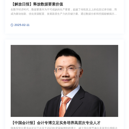
【解放日报】释放数据要素价值
在数字经济时代，数据要素作为不可或缺的生产要素，超越了传统意义上的信息记录功能，而
成为驱动创新、优化资源配置、发展新质生产力的关键力量。通过数据分析和挖掘能够揭示市
场趋势、消费者行为和社会动态，为企业决策提供科学依据，为政府治理提供有力支持。这不
仅有助于促进传统产业的转型升级，还可以催生众多新业态、新模式，推动生产生活、经济发
2025-02-11
展和社会治理方式深刻变革，对推动高质量发展具有重要意义。三个阶段近年来，中国数字经
济快速发展，数字基础设施规模能级大幅跃升，数字技术和产业体系日臻成熟，为更好发挥数
据要素作用奠定了坚实基础。逻辑上，数据要素需经历资源化、资产化和资本化三个发展阶段
以进行市场化配置，实现价值
【中国会计报】会计专博立足实务培养高层次专业人才
国务院学位委员会近日下达关于2023年度审核增列的博士、硕士学位授予单位及其学位授权点