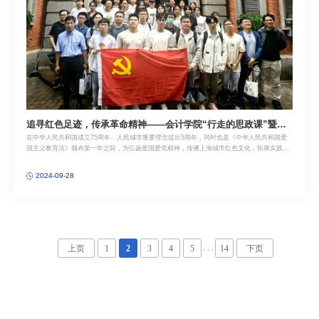
追寻红色足迹，传承革命精神——会计学院“行走的思政课”暨兼
在中华人民共和国成立75周年、人民城市重要理念提出5周年，同时也是《中华人民共和国爱
职班主任沙龙顺利举办
国主义教育法》颁布第一年之际，为弘扬爱国爱党精神，传播上海城市红色文化，拓展实践育
人空间，9月24日下午，上海财经大学会计学院的近30名2024级、2023级本科生在辅导员的带
领下，携手2024级兼职班主任陈昶宜、武凯文，2023级兼职班主任官峰、马慧和生沛澍，共同
2024-09-28
踏上了一场融合式、沉浸式的“行走的思政课”之旅。本次活动特邀中共上海市虹口区委党校潘
秦保老师担任主讲嘉宾，围绕“党领导的城市地下斗争——多伦路街区的红色记忆”这一主题，
引领师生们通过这场“人文行走”，重温中国共产党在城市斗争中的光辉历程，深入了解英雄人
物事迹，传承革命先辈的民族精神和时代精神。红色之旅启程于鲁迅故居，潘老师为大家讲解
了鲁迅先生与中国共产党的紧密关系，以及他如何通过文学创作影响和激励一代又一代的中国
人。随后，带领大家探访瞿秋白故居，感受其与鲁迅先生的深厚友谊及革命贡献，并介绍了“左
翼文化对角线”的概念。接下来，大家跟随潘老师来到江苏省委机关旧址恒丰里，追忆江苏省委
. . .
上页
1
2
3
4
5
14
下页
书记陈延年同志的英勇事迹，其坚定信念和不屈不挠的斗争精神激励着每一