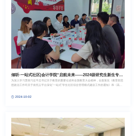
聘需求和要求，并涵盖了对学生的职业素质、专业水平及职业能力的评估标准，其目的在于为
我院本科生的课程设置提供优化依据，助力人才培养质量的提升。随后，唐松老
倾听·一站式社区|会计学院“启航未来——2024级研究生新生专业
为深入学习贯彻习近平总书记关于教育的重要论述和全国教育大会精神，全面落实《教育部思
发展漫谈” 主题活动顺利举行
想政治工作司关于依托云平台深化“一站式”学生社区综合管理模式建设工作的通知》和《高
校“一站式”学生社区综合管理模式建设工作指南》要求，学校持续推动校、院领导力量、管理
力量、思政力量、服务力量下沉学生社区，多措并举，切实推进党建和思想政治工作融入学生
2024-10-02
社区建设，打通“三全育人”最后一公里，打造富有上财特色的“一站式”学生社区。9月27日，会
计学院倾听·一站式社区“启航未来——2024级研究生新生专业发展漫谈”主题活动在武东路校区
静思园共享空间105室顺利举行。会计学院党委书记郑继红、副院长曾庆生、副教授刘华、博
士生教务秘书杨津凤、2024级硕士生辅导员陈允欣以及3名2024级博士生、5名2024级审计专
业硕士生代表参加。活动由会计学院2024级博士生辅导员徐金花主持。座谈会伊始，郑继红书
记首先为大家介绍了“一站式”学生社区的重要作用，她谈到学校建立“一站式”学生社区的目的在
于搭建一个促进师生互动、增进学生交流的平台，“一站式”学生社区主题活动主要目标是通过
下沉管理与服务资源，推动教师深入学生群体，倾听学生心声