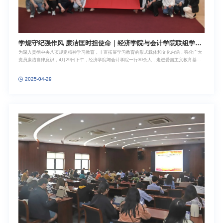
学规守纪强作风 廉洁匡时担使命｜经济学院与会计学院联组学习
为深入贯彻中央八项规定精神学习教育，丰富拓展学习教育的形式载体和文化内涵，强化广大
走进中共二大会址纪念馆
党员廉洁自律意识，4月29日下午，经济学院与会计学院一行30余人，走进爱国主义教育基地
中共二大会址纪念馆，实地开展深入贯彻中央八项规定精神学习教育联组学习。活动通过主题
党课、参观中共二大会址纪念馆、重温入党誓词、廉洁从业倡议等形式，进一步增强党员的党
2025-04-29
性修养和廉洁意识。经济学院、会计学院党员教师和毕业生党员代表等参加学习。主题党课，
传承红色基因活动伊始，中共二大会址纪念馆研究部（党章研究中心办公室）负责人倪娜老师
以《不忘初心——党的根本大法的发展历程》为题讲授主题党课。她介绍了中国共产党成立至
今所产生的历届党章，详