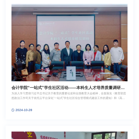
严肃穆的宣誓大厅中，全体党员整齐列队，面向党旗庄严地重温入党誓词。声声誓言在大厅内
久久回荡，似战鼓擂动，激励着大家在新时代新征程中，始终坚守初心，奋勇砥砺前行。随
后，全体党员前往中共一大会址专题展厅，参观“初光·旭日——庆祝新中国成立75周年文物专
题展”。党员们在讲解员的引领下穿梭于各个展区，通过这些展品深入了解革命先烈们为了民族
独立和人
会计学院“一站式”学生社区活动——本科生人才培养质量调研会
为深入学习贯彻习近平总书记关于教育的重要论述和全国教育大会精神，全面落实《教育部思
顺利举办
想政治工作司关于依托云平台深化“一站式”学生社区综合管理模式建设工作的通知》和《高
校“一站式”学生社区综合管理模式建设工作指南》要求，学校持续推动校、院领导力量、管理
力量、思政力量、服务力量下沉学生社区，多措并举，切实推进党建和思想政治工作融入学生
2024-10-28
社区建设，打通“三全育人”最后一公里，打造富有上财特色的“一站式”学生社区。2024年10月
25日，会计学院“一站式”学生社区活动——本科生人才培养质量调研会在上海财经大学大学生
活动中心A216顺利进行。会计学院副院长唐松、党委副书记黄莎、学生办公室主任赵果、办公
室主任潘雪、本科教务秘书李珊珊、安然及参与调研的2021级本科生同学共同参与。会议由会
计学院2021级辅导员朱枫主持。会议伊始，赵果老师向大家介绍了企业雇主调研问卷的主要内
容、目的及意义。她表示，该问卷是直接面向用人单位征集的，着重分析了不同类型企业的招