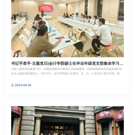
书记手牵手·主题党日|会计学院硕士生毕业年级党支部集体学习全
为深入贯彻党的教育方针，准确把握新时代教育工作的新要求，培养德智体美劳全面发展的社
国教育大会精神
会主义建设者和接班人，9月27日，会计学院硕士生第四、五、六、七支部以“育才兴国，智领
未来”为主题，开展“书记手牵手”主题党日活动，全体硕士毕业年级党员集体学习习近平总书记
在全国教育大会上的重要讲话精神，集体研读《论教育》。全体党员首先观看了全国教育大会
2024-09-29
精神解读视频，全面系统地学习了新时代教育事业的历史性成就、格局性变化，教育强国的科
学内涵和基本路径，教育强国建设要正确处理好的重大关系，以及全面推进教育强国建设的战
略任务和重大举措等。随后，全体党员集体研读《论教育》，并交流心得体会。硕士四支部书
记周佳凝导读《家庭要帮助孩子扣好人生的第一粒扣子》，分享良好家风对于扣好人生的第一
粒扣子的重要意义；硕士五支部书记黄心悦导读《教育合作是增进人民了解和友谊的重要渠
道》，鼓励大家争做有家国情怀、有全球视野、有专业本领的复合型人才；硕士六支部书记姚
冠仰导读《思想政治工作根本上是做人的工作》，提醒大家结合专业理论与思政知识，追问自
己一些综合性、深层次的理论和认识问题；硕士七支部书记马萌萌导读《努力成为堪当强国建
设、民族复