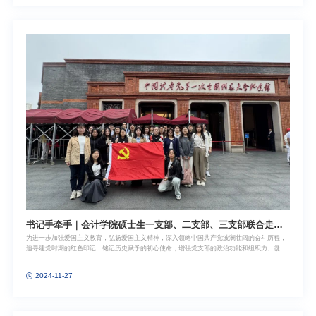
大学大学生活动中心104顺利举行。会计学院班子成员、兼职班主任、本科教务秘书、辅导员
与12名大一本科新生围绕“本科新生专业培养和大学生活适应”主题深入交流与探讨。活动由会
计学院2024级辅导员王宇莉主持。座谈会伊始，会计学院党委副书记黄莎首先对参与师生表示
热烈欢迎和诚挚感谢。她强调“一站式”学生社区活动作为学校和学院落实全国教育大会精神和
立德树人根本任务的重要实践平台，为师生之间的互动交流、共同成长搭建了有效沟通的桥
梁。她谈到，未来学院将持续深化“一站式”学生社区活动，坚持“五育”并举
书记手牵手｜会计学院硕士生一支部、二支部、三支部联合走进
为进一步加强爱国主义教育，弘扬爱国主义精神，深入领略中国共产党波澜壮阔的奋斗历程，
中共一大纪念馆
追寻建党时期的红色印记，铭记历史赋予的初心使命，增强党支部的政治功能和组织力、凝聚
力，强化支部间联动，近日，上海财经大学会计学院硕士生第一党支部、硕士生第二党支部、
硕士生第三党支部共同走进中国共产党第一次全国代表大会会址及纪念馆，开展“追寻红色印
2024-11-27
记，铭记初心使命”主题党日活动，近30名学生党员参与活动。全体党员首先来到了宣誓大厅，
这里有着特殊的意义——习近平总书记曾带领第十九届中共中央政治局常委在此集体重温入党
誓词。习近平总书记着重强调，入党誓词字数有限，记住并非难事，可终身坚守才是真正的挑
战。每一位党员都应将入党誓词牢记于心，时常与之对照，坚定不移、矢志不渝地践行。在庄