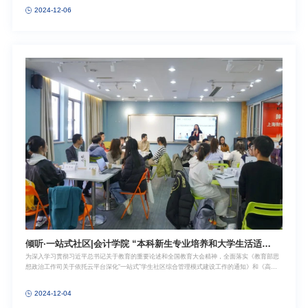
力量、思政力量、服务力量下沉学生社区，多措并举，切实推进党建和思想政治工作融入学生
2024-12-06
社区建设，打通“三全育人”最后一公里，打造富有上财特色的“一站式”学生社区。为进一步推进
党建和思想政治工作融入学生社区建设，建强支部战斗堡垒，2024年12月3日，会计学院在上
海财经大学大学生活动中心A216会议室开展倾听·一站式社区——支部书记沙龙活动，学院党
委书记郑继红，党委副书记、纪委书记黄莎带领学工队伍走进一站式社区，与学生支部书记、
纪检委员、党员代表面对面交流，倾听学生心声，关心学生成长。活动伊始，郑继红书记领学
了中共中央政治局委员、中央组织部部长李干杰在党员队伍建设工作座谈会上的讲话精神，会
议强调要健全落实党的创新理论武装机制、健全落实发展党员机制、健全落实党员管理监督机
制、健全落实党员作用发挥机制，从严从实做好发展党员和党员教育管理工作。随后，她回
倾听·一站式社区|会计学院 “本科新生专业培养和大学生活适
为深入学习贯彻习近平总书记关于教育的重要论述和全国教育大会精神，全面落实《教育部思
应”主题活动顺利举行
想政治工作司关于依托云平台深化“一站式”学生社区综合管理模式建设工作的通知》和《高
校“一站式”学生社区综合管理模式建设工作指南》要求，学校持续推动校、院领导力量、管理
力量、思政力量、服务力量下沉学生社区，多措并举，切实推进党建和思想政治工作融入学生
2024-12-04
社区建设，打通“三全育人”最后一公里，打造富有上财特色的“一站式”学生社区。2024年11月
29日，会计学院倾听·一站式社区——“本科新生专业培养和大学生活适应”主题活动在上海财经